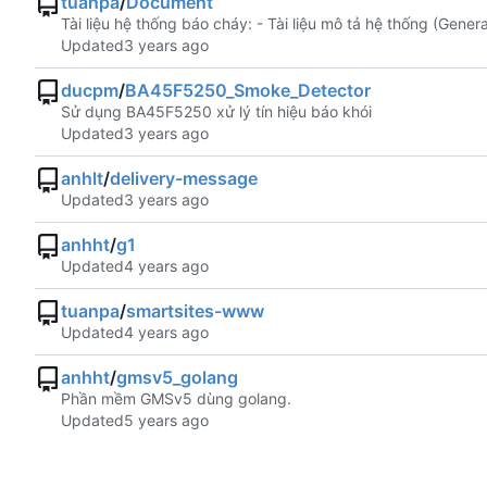
tuanpa
/
Document
Tài liệu hệ thống báo cháy: - Tài liệu mô tả hệ thống (General)
Updated
ducpm
/
BA45F5250_Smoke_Detector
Sử dụng BA45F5250 xử lý tín hiệu báo khói
Updated
anhlt
/
delivery-message
Updated
anhht
/
g1
Updated
tuanpa
/
smartsites-www
Updated
anhht
/
gmsv5_golang
Phần mềm GMSv5 dùng golang.
Updated