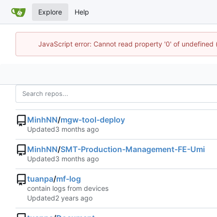
Explore
Help
JavaScript error: Cannot read property '0' of undefine
MinhNN
/
mgw-tool-deploy
Updated
MinhNN
/
SMT-Production-Management-FE-Umi
Updated
tuanpa
/
mf-log
contain logs from devices
Updated