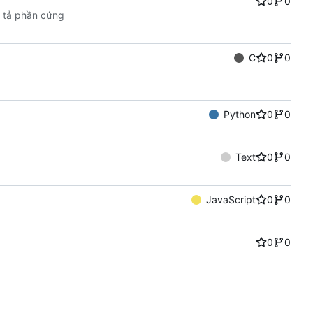
0
0
mô tả phần cứng
C
0
0
Python
0
0
Text
0
0
JavaScript
0
0
0
0