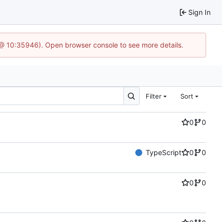
Sign In
 @ 10:35946). Open browser console to see more details.
Filter
Sort
0
0
TypeScript
0
0
0
0